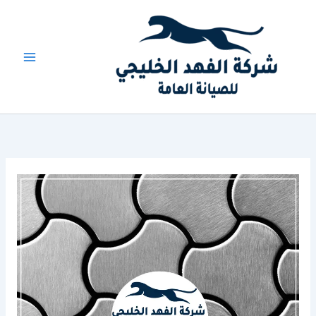
خطي
لى
لمحتوى