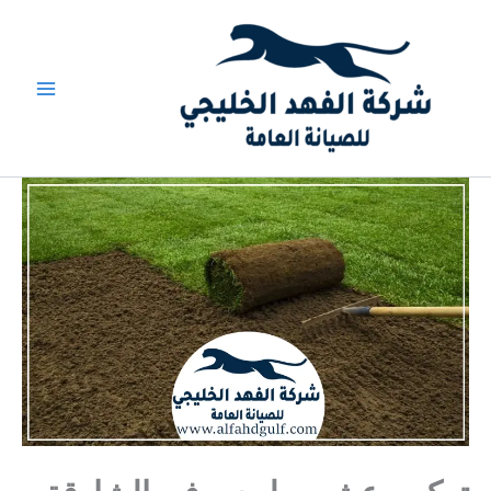
خطي
لى
لمحتوى