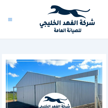
خطي
لى
لمحتوى