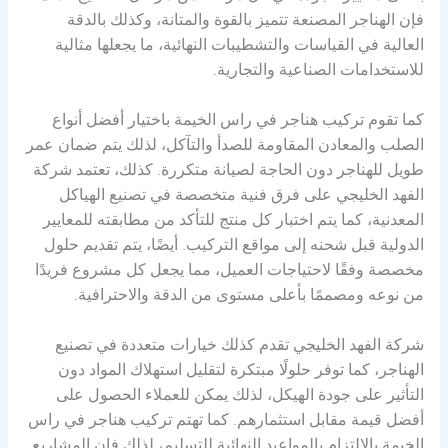
فإن الهناجر المصنعة تتميز بالقوة والمتانة، وكذلك بالدقة
العالية في القياسات والتشطيبات النهائية، ما يجعلها مثالية
للاستخدامات الصناعية والتجارية.
كما تقوم تركيب هناجر في راس الخيمة باختيار أفضل أنواع
الصلب والمعادن المقاومة للصدأ والتآكل، لذلك يتم ضمان عمر
طويل للهناجر دون الحاجة لصيانة متكررة. كذلك، تعتمد شركة
الفهد الخليجي على فرق فنية متخصصة في تصنيع الهياكل
المعدنية، كما يتم اختبار كل منتج للتأكد من مطابقته للمعايير
الدولية قبل شحنه إلى مواقع التركيب. أيضًا، يتم تقديم حلول
مخصصة وفقًا لاحتياجات العميل، مما يجعل كل مشروع فريدًا
من نوعه ومصممًا بأعلى مستوى من الدقة والاحترافية.
شركة الفهد الخليجي تقدم كذلك خيارات متعددة في تصنيع
الهناجر، كما توفر حلولًا مبتكرة لتقليل استهلاك المواد دون
التأثير على جودة الهيكل، لذلك يمكن للعملاء الحصول على
أفضل قيمة مقابل استثمارهم. كما تهتم تركيب هناجر في راس
الخيمة بالالتزام بالمواعيد النهائية للتسليم، لذلك فإن المشاريع