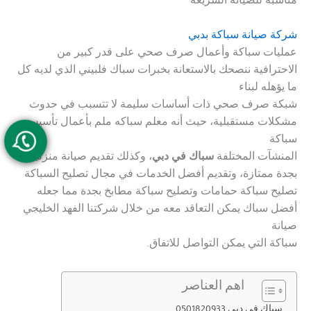
مناسبة للصيانة السريعة
شركة صيانة سباكة بدبي
عمليات سباكة وأعمال صرف صحي على قدر كبير من
الاحترافية ننصحك بالاستعانة بخبرات سباك فلبيني الذي لديه كل
ما يؤهله لبناء
شبكة صرف صحي ذات أساسات سليمة لا تتسبب في حدوث
مشكلات مستقبلية، حيث أنه معلم سباكه ملم بأعمال تأسيس
سباكة
المنشآت المختلفة
سباك في دبي
، وكذلك تقديم صيانة منزلية
بجدة ممتازة، وتقديم أفضل الخدمات في مجال تصليح السباكة
تصليح سباكة حمامات وتصليح سباكة مطابخ بجدة مما جعله
أفضل سباك يمكن التعاقد معه من خلال شركتنا الفهد الخليجي
صيانة
سباكة التي يمكن التواصل للاتفاق.
اهم العناصر
سباك في دبي 0501820933