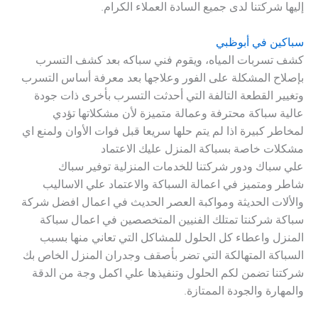
إليها شركتنا لدى جميع السادة العملاء الكرام.
سباكين في أبوظبي
كشف تسربات المياه، ويقوم فني سباكه بعد كشف التسرب
بإصلاح المشكلة على الفور وعلاجها بعد معرفة أساس التسرب
وتغيير القطعة التالفة التي أحدثت التسرب بأخرى ذات جودة
عالية سباكة محترفة وعمالة متميزة لأن مشكلاتها تؤدي
لمخاطر كبيرة اذا لم يتم حلها سريعا قبل فوات الأوان ولمنع اي
مشكلات خاصة بسباكة المنزل عليك الاعتماد
علي
سباك
ودور
شركتنا
للخدمات المنزلية
توفير
سباك
شاطر
ومتميز في اعمالة السباكة والاعتماد علي الاساليب
والألات الحديثة ومواكبة العصر الحديث في اعمال
افضل شركة
سباكة
شركنتا تمتلك الفنيين المتخصصين في اعمال سباكة
المنزل واعطاء كل الحلول للمشاكل التي تعاني منها بسبب
السباكة المتهالكة التي تضر بأصقف وجدران المنزل الخاص بك
شركتنا تضمن لكم الحلول وتنفيذها علي اكمل وجة من الدقة
والمهارة والجودة الممتازة.