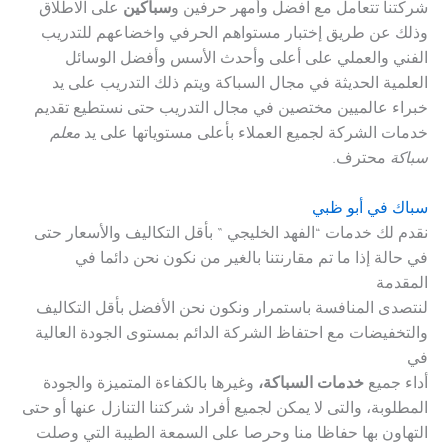
شركتنا تتعامل مع افضل وأمهر حرفين و
سباكين
على الاطلاق
وذلك عن طريق إختبار مستواهم الحرفي واخضاعهم للتدريب
الفني والعملي على أعلى وأحدث الأسس وأفضل الوسائل
العلمية الحديثة في مجال السباكة ويتم ذلك التدريب على يد
خبراء عالميين مختصين في مجال التدريب حتى نستطيع تقديم
خدمات الشركة لجميع العملاء بأعلى مستوياتها على يد
معلم
سباكة
محترف.
سباك في أبو ظبي
نقدم لك خدمات “الفهد الخليجي ” بأقل التكاليف والأسعار حتى
في حالة إذا ما تم مقارنتنا بالغير من نكون نحن دائما في
المقدمة
لنتصدى المنافسة باستمرار ونكون نحن الأفضل بأقل التكاليف
والتخفيضات مع احتفاظ الشركة الدائم بمستوى الجودة العالية
في
أداء جميع
خدمات السباكة،
وغيرها بالكفاءة المتميزة والجودة
المطلوبة، والتى لا يمكن لجميع أفراد شركتنا التنازل عنها أو حتى
التهاون بها حفاظا منا وحرصا على السمعة الطيبة التي وصلت