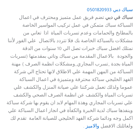
سباك دبي
0501820933
سباك في دبي
تضم فريق عمل متميز ومحترف في اعمال
السباكة سباك متمكن في عمل تركيب المواسير الخاصة
بالمطابخ والحمامات وعدم تسربات المياة اذا تعاني من
مشكلات بالسباكة الخاصة بك فلا تتردد بالاتصال علي الفور لأننا
نمتلك
افضل سباك
خبرات تصل الي 10 سنوات من الدقة
والجودة بالاعمال المقدمة من
سباك
وتاتي بمقدمتها {تسربات
المياة بجدة _تسرب المجاري_ومشكلات انظمة الصرف } مهنة
السباكة من المهن المهمة علي الاطلاق لانها تحتاج الي شركة
الفهد الخليجي سباكة محترفة ومتميزة في اعمال السباكة
عموما ولذلك تعمل شركتنا علي صيانة المنزل والكشف علي
تسربات المياة والكشف عن انظمة الصرف الصحي والكشف
علي تسربات المجاري وهذة المهام لابد ان يقوم بها شركة سباكة
وينفذها
سباك
لدية الخبرة والكفأة في انجاز اعمال السباكة علي
اكمل وجه ودائما
شركة الفهد الخليجي للصيانة العامة
تقدم لك
ولعائلتك الافضل
والاميز
.