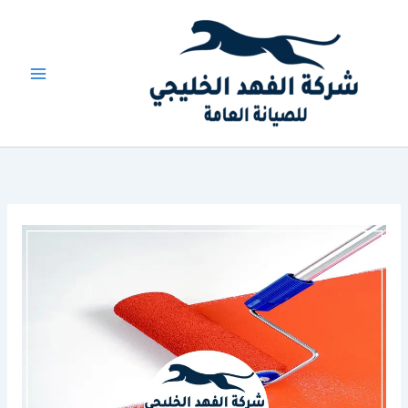
خطي
لى
لمحتوى