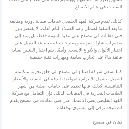
للفنيين يعزز من كفاءتهم ويجعلهم دائمًا على اطلاع على أحدث
التقنيات في عالم الأصباغ.
كذلك، تقدم شركة الفهد الخليجي خدمات صيانة دورية ومتابعة
ما بعد التنفيذ لضمان رضا العملاء التام. لذلك، لا يقتصر دور
فني دهانات في مصفح على تنفيذ المهمة فقط، بل يمتد إلى
تقديم استشارات مهنية ومقترحات فنية تساعد العميل على
اختيار الألوان والأنواع الأنسب. وأيضًا، يتم اختيار الفنيين بعناية
فائقة بناءً على تجارب سابقة ومهارات فنية حقيقية.
كما تسعى شركة اصباغ في مصفح إلى خلق تجربة متكاملة
للعميل، تشمل الالتزام بالمواعيد، الدقة في التنفيذ، والأسعار
التنافسية. كذلك، فإنها تعتمد على خامات أصلية من أشهر
العلامات التجارية في الدهانات. لذلك، فإن التعامل مع شركة
الفهد الخليجي يعني الاعتماد على فني دهانات في مصفح يقدم
لك نتيجة ترقى إلى مستوى توقعاتك.
دهان في مصفح