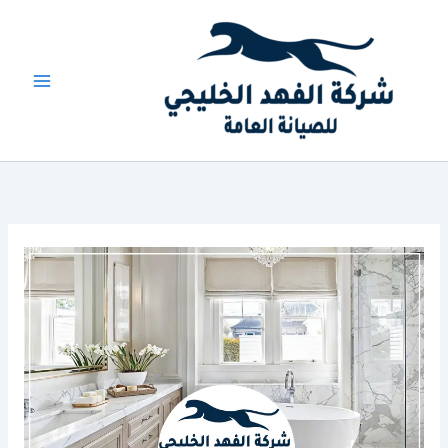
خطي
لى
لمحتوى