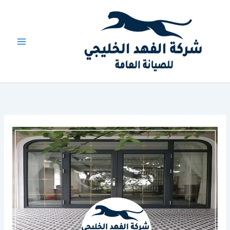
خطي
لى
لمحتوى