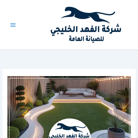
خطي
لى
لمحتوى