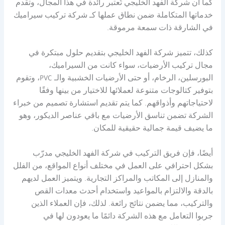
كما أن شركة الفهد الخليجي تُعتبر رائدة في هذا المجال، وتقدم
خدماتها المتكاملة ضمن نطاق عملها كـ شركة تركيب سيراميك
في الشارقة ذات سمعة مرموقة.
كذلك، تتميز شركة الفهد الخليجي بتقديم حلول مبتكرة في
مجال تركيب الأرضيات، سواء كانت من السيراميك،
البورسلين، الرخام، أو حتى الأرضيات الخشبية والـ PVC، وتقوم
بتوفير كتالوجات متنوعة لعملائها للاختيار من بينها وفقًا
لاحتياجاتهم وأذواقهم. كما يتم تقديم استشارة تصميم من خبراء
الشركة تضمن تناسق الأرضيات مع باقي عناصر الديكور، وهو
ما يضيف قيمة جمالية حقيقية للمكان.
أيضًا، فإن فريق التركيب في شركة الفهد الخليجي مدرّب
بشكل احترافي على العمل في مختلف أنواع المواقع، من الفلل
والمنازل إلى المكاتب والمراكز التجارية. ويتميز العمل لديهم
بالدقة والالتزام بالمواعيد واستخدام أحدث معدات القص
والتركيب، مما يضمن نتائج رائعة. لذلك، فإن العملاء الذين
جربوا التعامل مع هذه الشركة دائمًا ما يعودون لها في