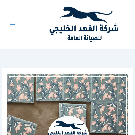
خطي
لى
لمحتوى