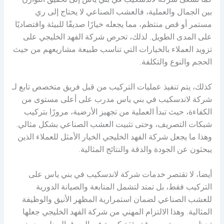
كما تسعى شركة لاندسكيب في بني ياس إلى تحقيق التوازن
بين الجمال والعملية، فالعشب الصناعي لا يحتاج إلى ري
مستمر أو قص منتظم، مما يجعله خيارًا صديقًا للبيئة واقتصاديًا
على المدى الطويل. لذلك، تحرص شركة الفهد الخليجي على
تزويد العملاء بالخيارات التي تناسب طبيعة مشاريعهم من حيث
الحجم والنوع والتكلفة.
كذلك، يتم تنفيذ عمليات التركيب من قبل فريق متخصص تابع لـ
شركة لاندسكيب في بني ياس مدرب على أعلى مستوى من
الكفاءة، حيث تبدأ العملية من تجهيز الأرضية، مرورًا بتركيب
شبكات التصريف، وحتى تثبيت العشب الصناعي بشكل مثالي.
وهذا ما يجعل شركة الفهد الخليجي الخيار الأمثل للعملاء الذين
يبحثون عن الجودة والدقة والنتائج المثالية.
أيضا، لا تقتصر خدمات شركة لاندسكيب في بني ياس على
التركيب فقط، بل تمتد لتشمل المتابعة والصيانة الدورية
للعشب الصناعي لضمان استمرارية المظهر الأنيق والوظيفة
المثالية. وهذا الالتزام المهني من شركة الفهد الخليجي جعلها