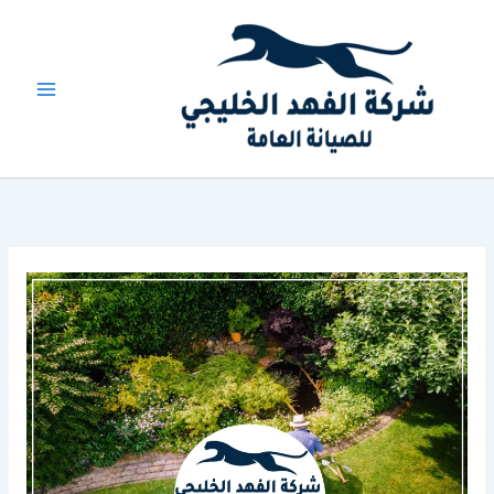
خطي
لى
لمحتوى