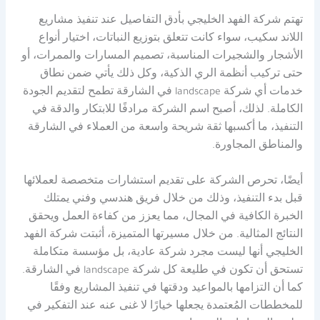
تهتم شركة الفهد الخليجي بأدق التفاصيل عند تنفيذ مشاريع
اللاند سكيب، سواء كانت تتعلق بتوزيع النباتات، اختيار أنواع
الأشجار والشجيرات المناسبة، تصميم المسارات والممرات، أو
حتى تركيب أنظمة الري الذكية، وكل ذلك يأتي ضمن نطاق
خدمات أي شركة landscape في الشارقة تطمح لتقديم الجودة
الكاملة. لذلك، أصبح اسم الشركة مرادفًا للابتكار والدقة في
التنفيذ، ما أكسبها ثقة شريحة واسعة من العملاء في الشارقة
والمناطق المجاورة.
أيضًا، تحرص الشركة على تقديم استشارات متخصصة لعملائها
قبل بدء التنفيذ، وذلك من خلال فريق هندسي وفني يمتلك
الخبرة الكافية في المجال، مما يعزز من كفاءة العمل ويحقق
النتائج المثالية. من خلال مسيرتها المتميزة، أثبتت شركة الفهد
الخليجي أنها ليست مجرد شركة عادية، بل مؤسسة متكاملة
تستحق أن تكون في طليعة كل شركة landscape في الشارقة.
كما أن التزامها بالمواعيد ودقتها في تنفيذ المشاريع وفقًا
للمخططات المُعتمدة يجعلها خيارًا لا غنى عنه عند التفكير في