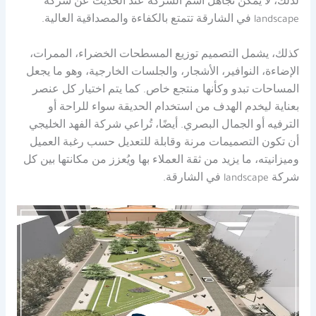
لذلك، لا يمكن تجاهل اسم الشركة عند الحديث عن شركة
landscape في الشارقة تتمتع بالكفاءة والمصداقية العالية.
كذلك، يشمل التصميم توزيع المسطحات الخضراء، الممرات،
الإضاءة، النوافير، الأشجار، والجلسات الخارجية، وهو ما يجعل
المساحات تبدو وكأنها منتجع خاص. كما يتم اختيار كل عنصر
بعناية ليخدم الهدف من استخدام الحديقة سواء للراحة أو
الترفيه أو الجمال البصري. أيضًا، تُراعي شركة الفهد الخليجي
أن تكون التصميمات مرنة وقابلة للتعديل حسب رغبة العميل
وميزانيته، ما يزيد من ثقة العملاء بها ويُعزز من مكانتها بين كل
شركة landscape في الشارقة.