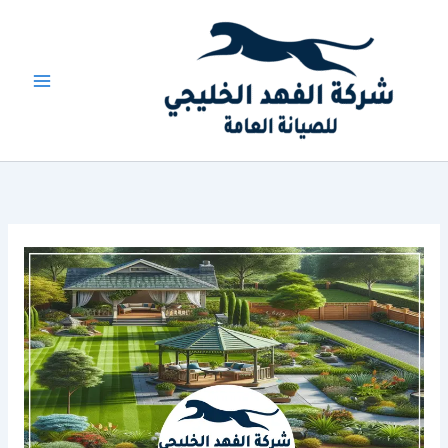
خطي
لى
لمحتوى