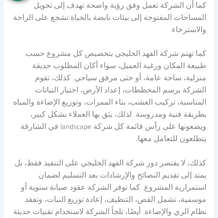
كما أن الشركة تعمل وفق رؤية واضحة تهدف إلى تحويل
المساحات المفتوحة إلى بيئات نابضة بالحياة تشجع على الراحة
والاسترخاء.
كما تهتم شركة الفهد الخليجي بتخصيص كل مشروع حسب
طبيعة المكان ورغبة العميل، سواء أكان المطلوب حديقة
منزلية، ساحة عامة، أو حتى مرفق سياحي. كذلك، تقوم
الشركة برسم المخططات، إعداد الأرض، اختيار النباتات
المناسبة، تركيب العشب، بناء الممرات، وتوزيع الإضاءة والمياه
بطريقة فنية ومدروسة. لذلك، يثق بها العملاء بشكل كبير،
ويضعونها على رأس قائمة كل شركة landscape في الشارقة
يتطلعون للتعامل معها.
كذلك، لا يقتصر دور شركة الفهد الخليجي على التنفيذ فقط، بل
يمتد إلى تقديم النصائح والإرشادات بعد التسليم لضمان
استمرارية المشروع. كما توفر الشركة عقود صيانة سنوية أو
موسمية، تشمل القص، التنظيف، إعادة توزيع النبات، وتفقد
نظام الري والإضاءة. أيضًا، تلجأ الشركة لاستخدام تقنيات حديثة