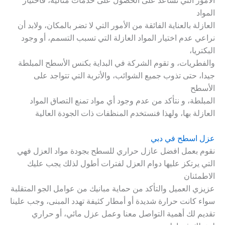
الأمور التي تساعد على الحصول على خدمات مثالية، فاختيار
المواد
العازلة بالعناية الفائقة من الأمور التي لا تضر بالمكان، ولابد أن
نراعي عدم اختيار المواد العازلة التي تسبب التسمم، أو وجود
البكتريا،
والفطريات، و تقوم الشركة في البداية بكنس الأسطح المبلطة
جيدا، حتى تذوب جميع الشوائب، والأتربة التي تتواجد على
الأسطح
المبلطة، و نتأكد من عدم وجود أي مواد تمنع التصاق المواد
العازلة بها، ولهذا فنستخدم المنظفات ذات الجودة العالية
عزل اسطح في دبي
نقوم بعمل افضل عازل حراري للسطح بجودة مواد العزل فهي
التي يرتكز عليها دوام العزل لفترات أطول لذلك يجب عليك
الاطمئنان
عزيزي العميل والتأكد من حماية مبانيك من عوامل الجو المتقلبة
سواء كانت حرارة شديدة أو أمطار كثيفة تهدد المبنى، وجب علينا
تقديم لك أهمية التواصل معنا وعمل عزل مائي، أو حراري