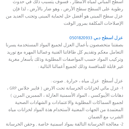
أسطح المباني لمياه الأمطار ، فسوف يتسبب ذلك في حدوث
رطوبة على السطح سطح الأرض ، وهو ضار بالأرض ، لذا فإن
عزل سطح المبنى هو أفضل حل لحماية المبنى وتجنب العديد من
الإصلاحات المكلفة بمرور الوقت
عزل اسطح دبي
0501820933
بصفتنا متخصصون بأعمال العزل لجميع المواد المستخدمة يسرنا
التعامل معكم وتقديم كل طاقاتنا الفنية وعمالنا المهره مع توريد
وتركيب المواد حسب المواصفات المطلوبة وذلك بأسعار مغرية
غير قابلة للمنافسة وذلك لجميع أعمالنا التالية :
عزل أسطح عزل مياه ، حرارة , صوت :
1- عزل مائي لخزانات الخرسانة تحت الارض ( فايبر جلاس GRP ،
دهانات الأيبوكسي ، المواد الأسمنية العازلة ، الممبرين المرن )
لجميع السماكات المطلوبة والاعتمادات و الشهادات الصحية
المعتمدة من الجهات المعنية لأستخدام هذة المواد لخزانات مياه
الشرب مع الضمان
2- معالجة الخرسانة التالفة بمواد اسمنية خاصة , وحقن الخرسانة