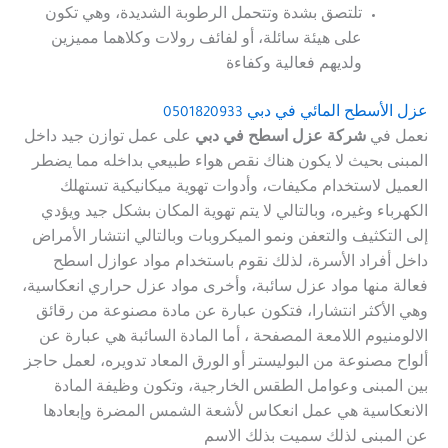
تلتصق بشدة وتتحمل الرطوبة الشديدة، وهي تكون
على هيئة سائلة، أو لفائف رولات وكلاهما مميزين
ولديهم فعالية وكفاءة
عزل الأسطح المائي في دبي 0501820933
نعمل في
شركة عزل اسطح في دبي
على عمل توازن جيد داخل
المبنى بحيث لا يكون هناك نقص هواء طبيعي بداخله مما يضطر
العميل لاستخدام مكيفات، وأدوات تهوية ميكانيكية تستهلك
الكهرباء وغيره، وبالتالي لا يتم تهوية المكان بشكل جيد ويؤدي
إلى التكثيف والتعفن ونمو الميكروبات وبالتالي انتشار الأمراض
داخل أفراد الأسرة، لذلك نقوم باستخدام مواد عوازل اسطح
فعالة منها مواد عزل سائبة، وأخرى مواد عزل حراري انعكاسية،
وهي الأكثر انتشارا، فتكون عبارة عن مادة مصنوعة من رقائق
الالومنيوم اللامعة المصفحة ، أما المادة السائبة هي عبارة عن
ألواح مصنوعة من البوليستر أو الورق المعاد تدويره، لعمل حاجز
بين المبنى وعوامل الطقس الخارجية، وتكون وظيفة المادة
الانعكاسية هي عمل انعكاس لأشعة الشمس المضرة وإبعادها
عن المبنى لذلك سميت بذلك الاسم