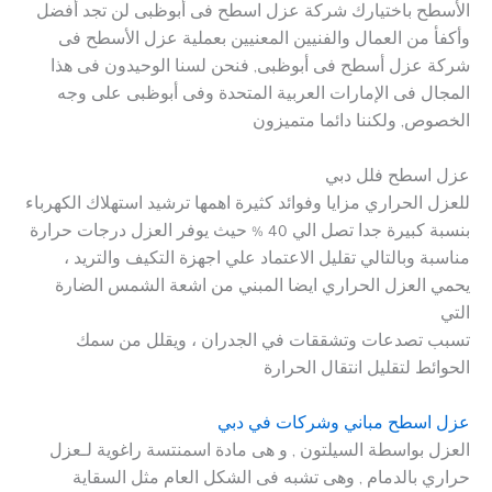
الأسطح باختيارك شركة عزل اسطح فى أبوظبى لن تجد أفضل
وأكفأ من العمال والفنيين المعنيين بعملية عزل الأسطح فى
شركة عزل أسطح فى أبوظبى, فنحن لسنا الوحيدون فى هذا
المجال فى الإمارات العربية المتحدة وفى أبوظبى على وجه
الخصوص, ولكننا دائما متميزون
عزل اسطح فلل دبي
للعزل الحراري مزايا وفوائد كثيرة اهمها ترشيد استهلاك الكهرباء
بنسبة كبيرة جدا تصل الي 40 % حيث يوفر العزل درجات حرارة
مناسبة وبالتالي تقليل الاعتماد علي اجهزة التكيف والتريد ،
يحمي العزل الحراري ايضا المبني من اشعة الشمس الضارة
التي
تسبب تصدعات وتشققات في الجدران ، ويقلل من سمك
الحوائط لتقليل انتقال الحرارة
عزل اسطح مباني وشركات في دبي
العزل بواسطة السيلتون , و هى مادة اسمنتسة راغوية لـعزل
حراري بالدمام , وهى تشبه فى الشكل العام مثل السقاية