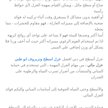
صاج أو سطح مائل ، ويمكن القيام بمهمة العزل لأي حوائط
رأسية
أو أفقية بدون مشاكل لا يستغرق وقت أثناء تركيبه له فوائد
صحية بالإضافة إلي مميزاته العازلة ، فهو مقاوم للحشرات ، مما
يجعله
آمنا أكثر وصديقا للبيئة فهو لا يساعد على تواجد أي روائح كريهة
اذا تم استخدام الفوم الرغوي مميزاته أكثر حيث أنه أخف وزنا فلا
يشكل أي وزن إضافي علي المبنى
عزل أسطح في دبي افضل
عزل اسطح وتربروف ابو ظبي
عزل مائي :
من مهام العزل المهمة ، التي تستخدم في حماية
المباني والمنشآت من أضرار تسرب المياه والرطوبة على
الجدران
والأسطح وحتى المياه الجوفية إلى أساسات المباني واليكم فوائد
العزل المائي :
حماية المبنى من الاضرار الناتجة عن تسرب المياه إلى السطح