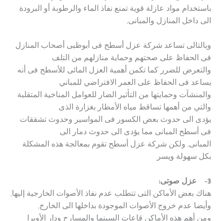
باستخدام مواد عازلة قوية تمنع نفاذ الماء والرطوبة أو البرودة
الى داخل المنازل والمبانى,
وبالتالى تساعد شركة عزل أسطح فى أبوظبى أصحاب المنازل
فى الحفاظ على صحتهم وحماية منازلهم من التلف
والتعرض للضرر كما تكمن أهمية العزل المائى للأسطح فى أنه
يساعد فى الحفاظ على العمر الافتراضي للمباني
والمنشآت وحمايتها من التأثير الضار للعوامل المناخية المتقلبة
والتي من أهمها تساقط مياه الأمطار بغزارة الذى
يؤدى الى حدوث بعض الكسور فى المواسير وحدوث تشققات
فى أسطح المبانى مما يؤدى الى حدوث دمار الى
المبانى, ولكن شركة عزل أسطح تقوم بمعالجة هذه المشكلة
بكل سهولة ويسر
3-
عزل صوتى:
هناك بعض الأماكن التى تتطلب عدم نفاذ الأصوات الخارجية إليها,
وأيضا عدم خروج الأصوات الموجودة بداخلها الى الخارج,
ومن أهم هذه الأماكن قاعات السينما والمسارح ودار الأوبرا