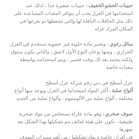
حبيبات الحشو الخفيف :
حبيبات صغيرة جدا ، لذلك عند
استخدامها في العزل يجب أن يتوافر المعدات المساعدة على
ذلك مثل الحافلات الناقلة لها والتي تشفطها ثم تفرغها في
المكان المراد عزله
سائل رغوي :
وتعتبر مادة خلوية غير عضوية تستخدم في العزل
الحراري ، ومنها نوعان النوع الأول لاصق ، والثاني يكون مبثوق
ولكنه يتجمد بعد لك بوقت قصير ، ويتم استخدامه بواسطة
معدات خاصة
عزل أسطح في دبي رقم شركة عزل أسطح
ألواح صلبة :
أكثر المواد استخداما في العزل ويوجد منها أنواع
مختلفة ، ألواح صلبة من الألومنيوم ، وألواح صلبة من الحديد
صوف صخري :
وهو مادة عازلة تستخلص من مواد صخرية
طبيعية ، تكون علي هيئة لفائف يتم تشكيلها بهذا الشكل بعد
صهرها
في أفران خاصة و يعاد تشكيلها ، من أهم مميزات الصوف