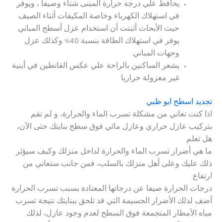
يحافظ علي درجة حرارة المبنى شتاء وصيفا ، ويوفر
في استهلاك الكهرباء وخاصة المكيفات أثناء الصيف
حيث الأبحاث أثبتت أن استخدام عزل أسطح المباني
يوفر في استهلاك الطاقة بنسبة 40% وكذلك عزل
وجهات المباني
يشعر الساكنين بالراحة علي عكس القانطين في أبنية
غير معزولة حراريا
تجديد اسطح ابو ظبي
اذا كنت تعاني من مشكلة تسرب الماء والحرارة، و لم تقم
بتركيب عازل حراري وعازل مائي فوق سطح بنايتك حتى الآن،
هل تعلم
ما هي أضرار تسرب الماء والحرارة لداخل منزلك وكيف سيؤثر
ذلك عليك وعلى أهل منزلك بالسلب، فمن جانب ستعاني من
ارتفاع
درجات الحرارة صيفا عن درجاتها المعتادة بسبب تسرب الحرارة
أضف لذلك الأضرار الجسيمة التي قد تلحق ببنايتك نتيجة تسرب
مياه الأمطار المتجمعة فوق السطح لعدم وجود عازل، لذلك