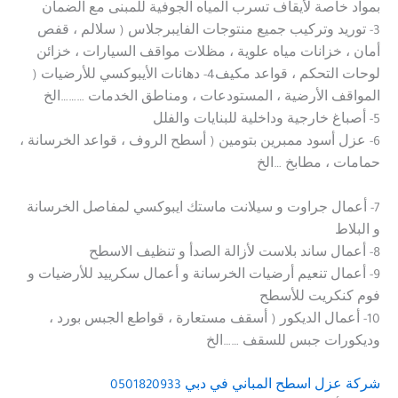
بمواد خاصة لأيقاف تسرب المياه الجوفية للمبنى مع الضمان
3- توريد وتركيب جميع منتوجات الفايبرجلاس ( سلالم ، قفص
أمان ، خزانات مياه علوية ، مظلات مواقف السيارات ، خزائن
لوحات التحكم ، قواعد مكيف4- دهانات الأيبوكسي للأرضيات (
المواقف الأرضية ، المستودعات ، ومناطق الخدمات ………الخ
5- أصباغ خارجية وداخلية للبنايات والفلل
6- عزل أسود ممبرين بتومين ( أسطح الروف ، قواعد الخرسانة ،
حمامات ، مطابخ …الخ
7- أعمال جراوت و سيلانت ماستك ايبوكسي لمفاصل الخرسانة
و البلاط
8- أعمال ساند بلاست لأزالة الصدأ و تنظيف الاسطح
9- أعمال تنعيم أرضيات الخرسانة و أعمال سكرييد للأرضيات و
فوم كنكريت للأسطح
10- أعمال الديكور ( أسقف مستعارة ، قواطع الجبس بورد ،
وديكورات جبس للسقف ……الخ
شركة عزل اسطح المباني في دبي
0501820933