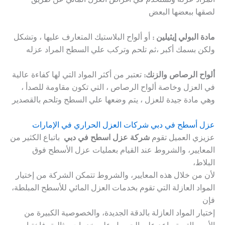
المراد عزله وتستخدم في أغراض العزل المائي عن طريق
لصقها ببعضها البعض
مادة البولي إيثيلين :
أو ألواح البلاستيك المتعارف عليها ، وتشكل
ولكن بسمك أكبر ،ثم تلحم وتركب علي السطح المراد عزله
ألواح الرصاص والزنك:
تعتبر من أكثر المواد التي لها كفاءة عالية
في العزل وخاصة ألواح الرصاص ، التي تكون مقاومة للصدأ ،
وهي مادة جيدة للعزل ، يتم وضعها علي السطح وتلحم بالقصدير
عزل أسطح في دبي شركات العزل الحراري في الإمارات
عزيزي العميل تقوم
شركة عزل اسطح في دبي
باتباع الكثير من
المعايير، والشروط عند القيام بعمليات عزل الأسطح فوق
البلاط،
لأن من خلال هذه المعايير، والشروط تتمكن الشركة من إختيار
المواد العازلة التي تقوم بخدمات العزل المائي للأسطح المبلطة،
فإن
إختيار المواد العازلة بالدقة الجديدة، والخصوصية الكبيرة من