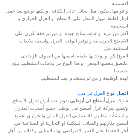
الاسمنتة
و قوامها , يتكون مثل سائل عالى الكثافة , و لكنها توضع بعد عمل
اوتار لظبط ميول المطر على الاسطح , و العزل الحراري و
استخدمة
اكثر من مره , و جائت بنتائج جيده , و من ثم خفة الوزن على
الاسطح الخرسانية و توفير الوقت العزل بواسطة بلاطات
اسمنتية مثل
الموزايكو , و يوجد بها طبقة باسفلها من الصوف الزجاجى
ملتصق ببعضها البعض , و هذا النوع من بلاطات التشطيب ينتج
خصيصا
لهذه الوظيفة و من ثم يستخدم ايضا للتشطيب
افضل انواع العزل في دبي
شركة
عزل أسطح فى أبوظبى
تقوم بعدة أنواع لعزل الأسطح,
وتنصح شركة عزل أسطح فى أبوظبى جميع أصحاب المنازل
والمنشأت بتطبيق كلا عمليتى العزل المائى والحرارى لجميع
أسطح منازلهم والمبانى السكنية او التجارية او الصناعية, من
أجل الحفاظ على العمر الافتراضي لهذه المبانى, وكذلك من أجل