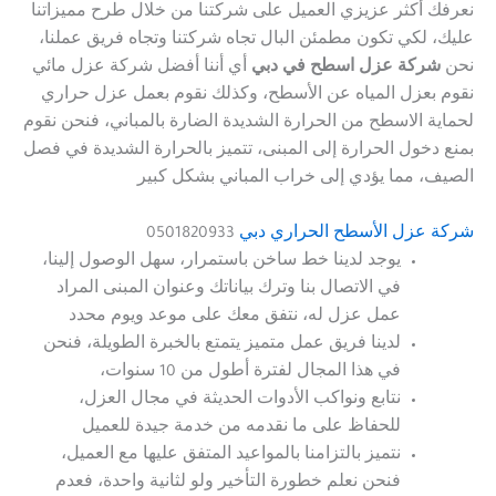
نعرفك أكثر عزيزي العميل على شركتنا من خلال طرح مميزاتنا
عليك، لكي تكون مطمئن البال تجاه شركتنا وتجاه فريق عملنا،
نحن
شركة عزل اسطح في دبي
أي أننا أفضل شركة عزل مائي
نقوم بعزل المياه عن الأسطح، وكذلك نقوم بعمل عزل حراري
لحماية الاسطح من الحرارة الشديدة الضارة بالمباني، فنحن نقوم
بمنع دخول الحرارة إلى المبنى، تتميز بالحرارة الشديدة في فصل
الصيف، مما يؤدي إلى خراب المباني بشكل كبير
شركة عزل الأسطح الحراري دبي
0501820933
يوجد لدينا خط ساخن باستمرار، سهل الوصول إلينا،
في الاتصال بنا وترك بياناتك وعنوان المبنى المراد
عمل عزل له، نتفق معك على موعد ويوم محدد
لدينا فريق عمل متميز يتمتع بالخبرة الطويلة، فنحن
في هذا المجال لفترة أطول من 10 سنوات،
نتابع ونواكب الأدوات الحديثة في مجال العزل،
للحفاظ على ما نقدمه من خدمة جيدة للعميل
نتميز بالتزامنا بالمواعيد المتفق عليها مع العميل،
فنحن نعلم خطورة التأخير ولو لثانية واحدة، فعدم