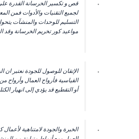
قص و تكسير الخرسانة القدرة على ا
لجميع التقنيات والأدوات فمن الم
التسليم للوحدات والمنشآت يتحول 
مواعيد كور تخريم الخرسانة وقد ا
الإتقان للوصول للجودة نعتبر ان ا
القياسية فأرواح العمال وأرواح م
أو التقطيع قد يؤدي إلى انهيار الكت
الخبرة والجودة لامتناهية لأعمال