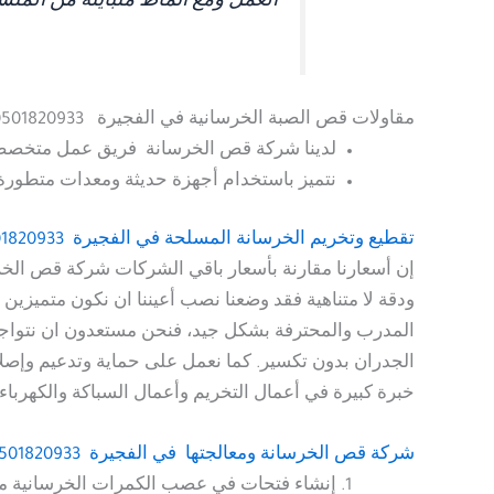
العمل ومع أنماط متباينة من المنش
مقاولات قص الصبة الخرسانية في الفجيرة
0501820933 – خصم 40%
لدينا شركة قص الخرسانة فريق عمل متخصص
نتميز باستخدام أجهزة حديثة ومعدات متطورة لإ
تقطيع وتخريم الخرسانة المسلحة
في الفجيرة 0501820933 – خصم 40%
إن أسعارنا مقارنة بأسعار باقي الشركات شركة قص الخ
ودقة لا متناهية فقد وضعنا نصب أعيننا ان نكون متميزي
الجدران بدون تكسير. كما نعمل على حماية وتدعيم وإصل
خبرة كبيرة في أعمال التخريم وأعمال السباكة والكهرباء و
شركة قص الخرسانة ومعالجتها في الفجيرة 0501820933 – خصم 40%
إنشاء فتحات في عصب الكمرات الخرسانية من أ