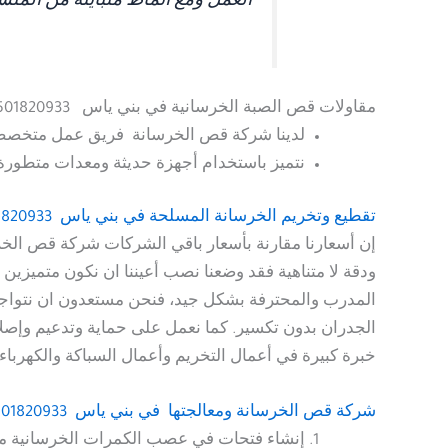
العمل ومع أنماط متباينة من المنش
مقاولات قص الصبة الخرسانية في بني ياس
0501820933 – خصم 40%
لدينا شركة قص الخرسانة فريق عمل متخصص
نتميز باستخدام أجهزة حديثة ومعدات متطورة لإ
تقطيع وتخريم الخرسانة المسلحة
في بني ياس 0501820933 – خصم 40%
إن أسعارنا مقارنة بأسعار باقي الشركات شركة قص الخ
ودقة لا متناهية فقد وضعنا نصب أعيننا ان نكون متميزي
الجدران بدون تكسير. كما نعمل على حماية وتدعيم وإصل
خبرة كبيرة في أعمال التخريم وأعمال السباكة والكهرباء و
شركة قص الخرسانة ومعالجتها في بني ياس 0501820933 – خصم 40%
إنشاء فتحات في عصب الكمرات الخرسانية من أ