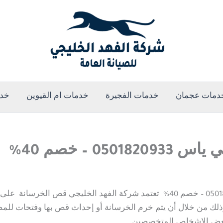
دمات عجمان
خدمات الفجيرة
خدمات ام القيوين
خدم
 – خصم 40%
قص و تكسير الخرسانة في بني ياس | 0501820933 – خصم 40% تعتمد شركة الف
وذلك من خلال أن يتم خرم الخرسانة أو إحداث قص بها وفتحات للم
 بعض الاشخاص المتخصصين.