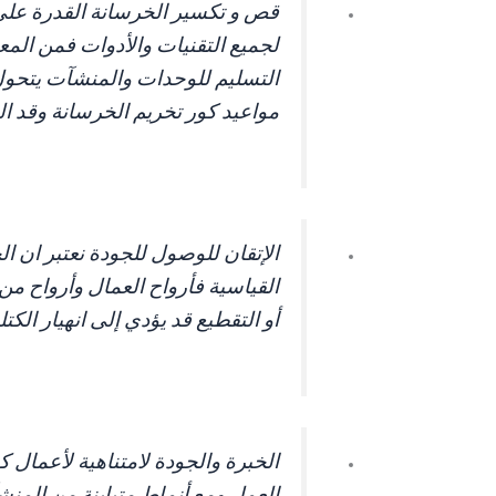
قص و تكسير الخرسانة القدرة على ا
لجميع التقنيات والأدوات فمن الم
التسليم للوحدات والمنشآت يتحول 
مواعيد كور تخريم الخرسانة وقد ا
الإتقان للوصول للجودة نعتبر ان ا
القياسية فأرواح العمال وأرواح م
أو التقطيع قد يؤدي إلى انهيار الكت
الخبرة والجودة لامتناهية لأعمال